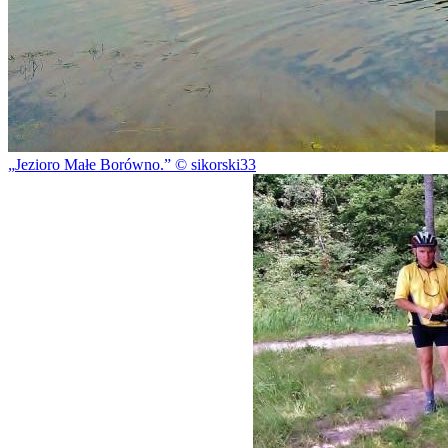
Jezioro Małe Borówno.
© sikorski33