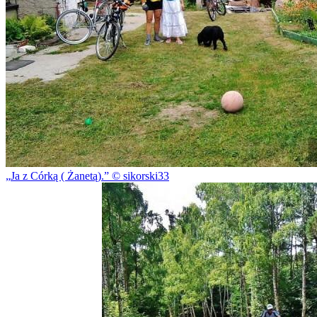
Ja z Córką ( Żanetą).
© sikorski33