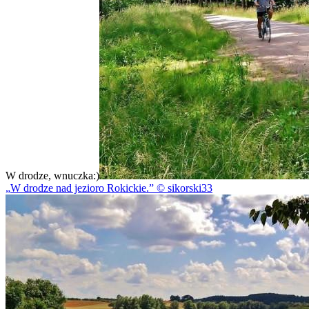
W drodze, wnuczka:)
W drodze nad jezioro Rokickie.
© sikorski33