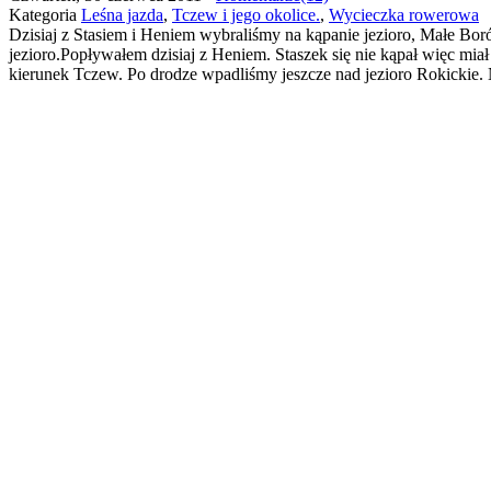
Kategoria
Leśna jazda
,
Tczew i jego okolice.
,
Wycieczka rowerowa
Dzisiaj z Stasiem i Heniem wybraliśmy na kąpanie jezioro, Małe Bor
jezioro.Popływałem dzisiaj z Heniem. Staszek się nie kąpał więc mi
kierunek Tczew. Po drodze wpadliśmy jeszcze nad jezioro Rokickie.