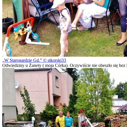
W Starogardzie Gd.
© sikorski33
Odwiedziny u Żanety ( moja Córka). Oczywiście nie obeszło się bez