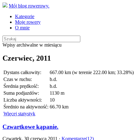
Mój blog rowerowy.
Kategorie
Moje rowery
O mnie
Wpisy archiwalne w miesiącu
Czerwiec, 2011
Dystans całkowity:
667.00 km (w terenie 222.00 km; 33.28%)
Czas w ruchu:
b.d.
Średnia prędkość:
b.d.
Suma podjazdów:
1130 m
Liczba aktywności:
10
Średnio na aktywność:
66.70 km
Więcej statystyk
Czwartkowe kąpanie.
Czwartek, 30 czerwca 2011 ·
Komentarze(12)