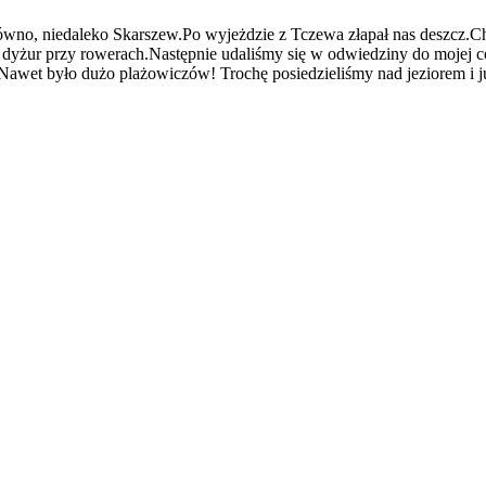
ówno, niedaleko Skarszew.Po wyjeżdzie z Tczewa złapał nas deszcz.Ch
ał dyżur przy rowerach.Następnie udaliśmy się w odwiedziny do mojej 
 Nawet było dużo plażowiczów! Trochę posiedzieliśmy nad jeziorem i 