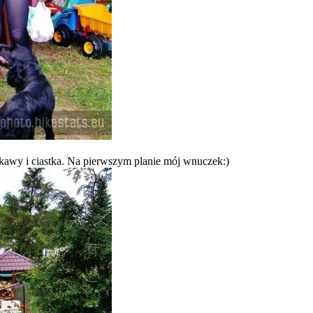
 kawy i ciastka. Na pierwszym planie mój wnuczek:)