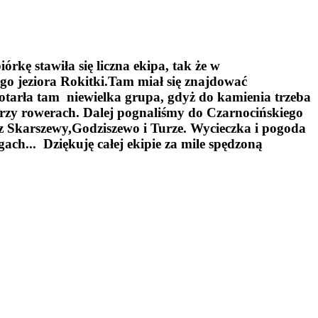
kę stawiła się liczna ekipa, tak że w
ego jeziora Rokitki.Tam miał się znajdować
Dotarła tam niewielka grupa, gdyż do kamienia trzeba
 przy rowerach. Dalej pognaliśmy do Czarnocińskiego
z Skarszewy,Godziszewo i Turze. Wycieczka i pogoda
h... Dziękuję całej ekipie za mile spędzoną