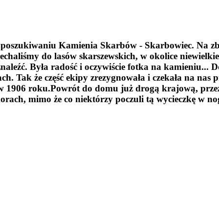
poszukiwaniu Kamienia Skarbów - Skarbowiec. Na zbiór
echaliśmy do lasów skarszewskich, w okolice niewielki
aleźć. Była radość i oczywiście fotka na kamieniu... 
ach. Tak że część ekipy zrezygnowała i czekała na nas
ą w 1906 roku.Powrót do domu już drogą krajową, prze
h, mimo że co niektórzy poczuli tą wycieczkę w nogac