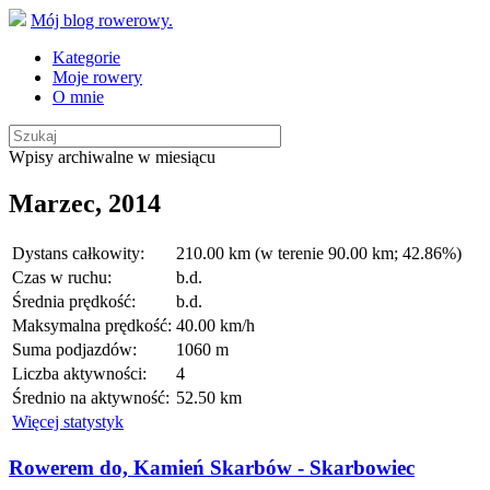
Mój blog rowerowy.
Kategorie
Moje rowery
O mnie
Wpisy archiwalne w miesiącu
Marzec, 2014
Dystans całkowity:
210.00 km (w terenie 90.00 km; 42.86%)
Czas w ruchu:
b.d.
Średnia prędkość:
b.d.
Maksymalna prędkość:
40.00 km/h
Suma podjazdów:
1060 m
Liczba aktywności:
4
Średnio na aktywność:
52.50 km
Więcej statystyk
Rowerem do, Kamień Skarbów - Skarbowiec