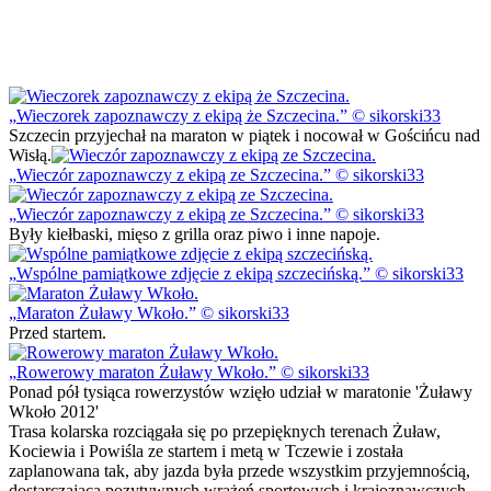
Wieczorek zapoznawczy z ekipą że Szczecina.
© sikorski33
Szczecin przyjechał na maraton w piątek i nocował w Gościńcu nad
Wisłą.
Wieczór zapoznawczy z ekipą ze Szczecina.
© sikorski33
Wieczór zapoznawczy z ekipą ze Szczecina.
© sikorski33
Były kiełbaski, mięso z grilla oraz piwo i inne napoje.
Wspólne pamiątkowe zdjęcie z ekipą szczecińską.
© sikorski33
Maraton Żuławy Wkoło.
© sikorski33
Przed startem.
Rowerowy maraton Żuławy Wkoło.
© sikorski33
Ponad pół tysiąca rowerzystów wzięło udział w maratonie 'Żuławy
Wkoło 2012'
Trasa kolarska rozciągała się po przepięknych terenach Żuław,
Kociewia i Powiśla ze startem i metą w Tczewie i została
zaplanowana tak, aby jazda była przede wszystkim przyjemnością,
dostarczającą pozytywnych wrażeń sportowych i krajoznawczych.