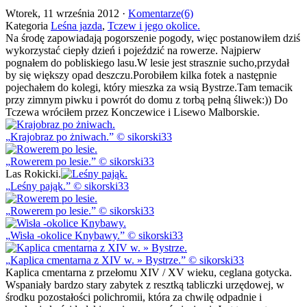
Wtorek, 11 września 2012 ·
Komentarze(6)
Kategoria
Leśna jazda
,
Tczew i jego okolice.
Na środę zapowiadają pogorszenie pogody, więc postanowiłem dziś
wykorzystać ciepły dzień i pojeździć na rowerze. Najpierw
pognałem do pobliskiego lasu.W lesie jest strasznie sucho,przydał
by się większy opad deszczu.Porobiłem kilka fotek a następnie
pojechałem do kolegi, który mieszka za wsią Bystrze.Tam temacik
przy zimnym piwku i powrót do domu z torbą pełną śliwek:)) Do
Tczewa wróciłem przez Konczewice i Lisewo Malborskie.
Krajobraz po żniwach.
© sikorski33
Rowerem po lesie.
© sikorski33
Las Rokicki.
Leśny pająk.
© sikorski33
Rowerem po lesie.
© sikorski33
Wisła -okolice Knybawy.
© sikorski33
Kaplica cmentarna z XIV w. » Bystrze.
© sikorski33
Kaplica cmentarna z przełomu XIV / XV wieku, ceglana gotycka.
Wspaniały bardzo stary zabytek z resztką tabliczki urzędowej, w
środku pozostałości polichromii, która za chwilę odpadnie i