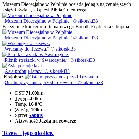
Muzeum Diecezjalne w Pelplinie posiada jedną z najcenniejszych
książek świata, jaką jest Biblia Gutenberga.
Muzeum Diecezjalne w Pelplinie
© sikorski33
Faksymilie koncertu fortepianowego F-moll. Fryderyka Chopina
Muzeum Diecezjalne w Pelplinie
© sikorski33
Wracamy do Tczewa.
© sikorski33
Piknik strażacki w Swarożynie.
© sikorski33
Asia próbuje latać.
© sikorski33
Krajobraz.
Ostatni przystanek przed Tczewem.
© sikorski33
DST
71.00
km
Teren
5.00
km
Temp.
16.0
°C
W górę
190
m
Sprzęt
Saphis
Aktywność
Jazda na rowerze
Tczew i jego okolice.