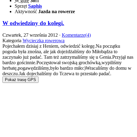
W górę
30
m
Sprzęt
Saphis
Aktywność
Jazda na rowerze
W odwiedziny do kolegi.
Czwartek, 27 września 2012 ·
Komentarze(4)
Kategoria
Wycieczka rowerowa
Pojechałem dzisiaj z Heniem, odwiedzić kolegę.Na początku
pogoda była znośna, ale jak dojeżdżaliśmy do Miłobądza to
zaczynało już padać. Tam też zatrzymaliśmy się u Genia.Przyjął nas
bardzo gościnnie.Poczęstował swojską grochówką,wypiliśmy
herbatę,pogawędziliśmy,było bardzo miło:)Wracaliśmy do domu w
deszczu.Jak dojechaliśmy do Tczewa to przestało padać.
Pokaż trasę GPS