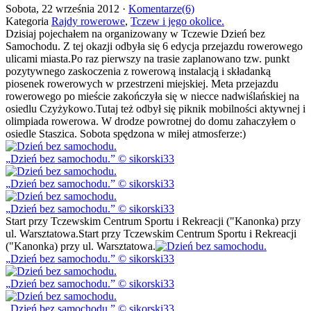
Sobota, 22 września 2012 ·
Komentarze(6)
Kategoria
Rajdy rowerowe
,
Tczew i jego okolice.
Dzisiaj pojechałem na organizowany w Tczewie Dzień bez
Samochodu. Z tej okazji odbyła się 6 edycja przejazdu rowerowego
ulicami miasta.Po raz pierwszy na trasie zaplanowano tzw. punkt
pozytywnego zaskoczenia z rowerową instalacją i składanką
piosenek rowerowych w przestrzeni miejskiej. Meta przejazdu
rowerowego po mieście zakończyła się w niecce nadwiślańskiej na
osiedlu Czyżykowo.Tutaj też odbył się piknik mobilności aktywnej i
olimpiada rowerowa. W drodze powrotnej do domu zahaczyłem o
osiedle Staszica. Sobota spędzona w miłej atmosferze:)
Dzień bez samochodu.
© sikorski33
Dzień bez samochodu.
© sikorski33
Dzień bez samochodu.
© sikorski33
Start przy Tczewskim Centrum Sportu i Rekreacji ("Kanonka) przy
ul. Warsztatowa.Start przy Tczewskim Centrum Sportu i Rekreacji
("Kanonka) przy ul. Warsztatowa.
Dzień bez samochodu.
© sikorski33
Dzień bez samochodu.
© sikorski33
Dzień bez samochodu.
© sikorski33