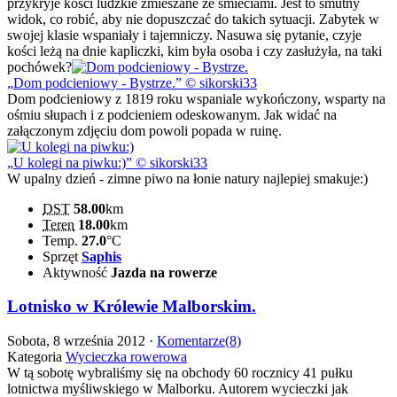
przykryje kości ludzkie zmieszane ze śmieciami. Jest to smutny
widok, co robić, aby nie dopuszczać do takich sytuacji. Zabytek w
swojej klasie wspaniały i tajemniczy. Nasuwa się pytanie, czyje
kości leżą na dnie kapliczki, kim była osoba i czy zasłużyła, na taki
pochówek?
Dom podcieniowy - Bystrze.
© sikorski33
Dom podcieniowy z 1819 roku wspaniale wykończony, wsparty na
ośmiu słupach i z podcieniem odeskowanym. Jak widać na
załączonym zdjęciu dom powoli popada w ruinę.
U kolegi na piwku:)
© sikorski33
W upalny dzień - zimne piwo na łonie natury najlepiej smakuje:)
DST
58.00
km
Teren
18.00
km
Temp.
27.0
°C
Sprzęt
Saphis
Aktywność
Jazda na rowerze
Lotnisko w Królewie Malborskim.
Sobota, 8 września 2012 ·
Komentarze(8)
Kategoria
Wycieczka rowerowa
W tą sobotę wybraliśmy się na obchody 60 rocznicy 41 pułku
lotnictwa myśliwskiego w Malborku. Autorem wycieczki jak