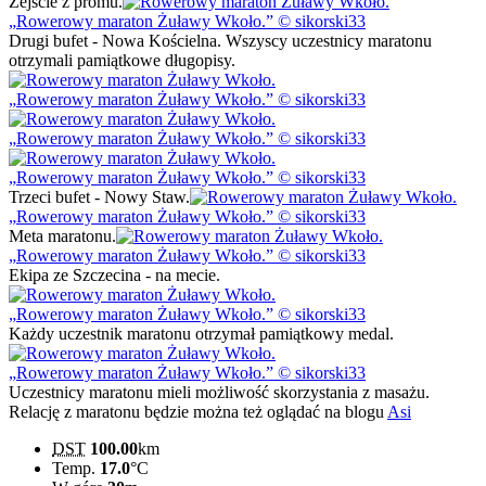
Zejście z promu.
Rowerowy maraton Żuławy Wkoło.
© sikorski33
Drugi bufet - Nowa Kościelna. Wszyscy uczestnicy maratonu
otrzymali pamiątkowe długopisy.
Rowerowy maraton Żuławy Wkoło.
© sikorski33
Rowerowy maraton Żuławy Wkoło.
© sikorski33
Rowerowy maraton Żuławy Wkoło.
© sikorski33
Trzeci bufet - Nowy Staw.
Rowerowy maraton Żuławy Wkoło.
© sikorski33
Meta maratonu.
Rowerowy maraton Żuławy Wkoło.
© sikorski33
Ekipa ze Szczecina - na mecie.
Rowerowy maraton Żuławy Wkoło.
© sikorski33
Każdy uczestnik maratonu otrzymał pamiątkowy medal.
Rowerowy maraton Żuławy Wkoło.
© sikorski33
Uczestnicy maratonu mieli możliwość skorzystania z masażu.
Relację z maratonu będzie można też oglądać na blogu
Asi
DST
100.00
km
Temp.
17.0
°C