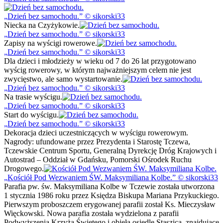
Dzień bez samochodu.
© sikorski33
Niecka na Czyżykowie.
Dzień bez samochodu.
© sikorski33
Zapisy na wyścigi rowerowe.
Dzień bez samochodu.
© sikorski33
Dla dzieci i młodzieży w wieku od 7 do 26 lat przygotowano
wyścig rowerowy, w którym najważniejszym celem nie jest
zwycięstwo, ale samo wystartowanie.
Dzień bez samochodu.
© sikorski33
Na trasie wyścigu.
Dzień bez samochodu.
© sikorski33
Start do wyścigu.
Dzień bez samochodu.
© sikorski33
Dekoracja dzieci uczestniczących w wyścigu rowerowym.
Nagrody: ufundowane przez Prezydenta i Starostę Tczewa,
Tczewskie Centrum Sportu, Generalną Dyrekcję Dróg Krajowych i
Autostrad – Oddział w Gdańsku, Pomorski Ośrodek Ruchu
Drogowego.
Kościół Pod Wezwaniem ŚW. Maksymiliana Kolbe.
© sikorski33
Parafia pw. św. Maksymiliana Kolbe w Tczewie została utworzona
1 stycznia 1986 roku przez Księdza Biskupa Mariana Przykuckiego.
Pierwszym proboszczem erygowanej parafii został Ks. Mieczysław
Więckowski. Nowa parafia została wydzielona z parafii
Podwyższenia Krzyża Świętego i objęła osiedle Staszica, znajdujące