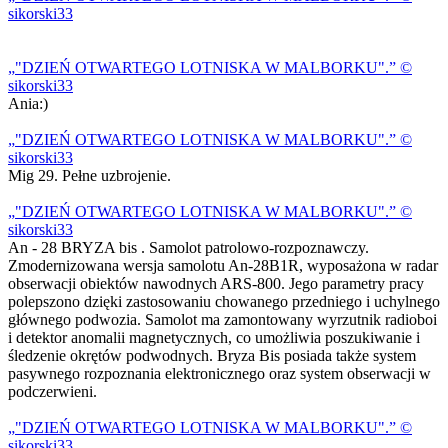
sikorski33
"DZIEŃ OTWARTEGO LOTNISKA W MALBORKU".
©
sikorski33
Ania:)
"DZIEŃ OTWARTEGO LOTNISKA W MALBORKU".
©
sikorski33
Mig 29. Pełne uzbrojenie.
"DZIEŃ OTWARTEGO LOTNISKA W MALBORKU".
©
sikorski33
An - 28 BRYZA bis . Samolot patrolowo-rozpoznawczy.
Zmodernizowana wersja samolotu An-28B1R, wyposażona w radar
obserwacji obiektów nawodnych ARS-800. Jego parametry pracy
polepszono dzięki zastosowaniu chowanego przedniego i uchylnego
głównego podwozia. Samolot ma zamontowany wyrzutnik radioboi
i detektor anomalii magnetycznych, co umożliwia poszukiwanie i
śledzenie okrętów podwodnych. Bryza Bis posiada także system
pasywnego rozpoznania elektronicznego oraz system obserwacji w
podczerwieni.
"DZIEŃ OTWARTEGO LOTNISKA W MALBORKU".
©
sikorski33