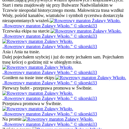
Start i meta znajdowały się przy Bulwarze Nadwiślańskim w
Tczewie nieopodal historycznego mostu. Malownicza trasa wzdłuż
Wisły, pośród kanałów, wiatraków i symboli rycerstwa dostarczyła
niezapomnianych wrażeń.
Rowerowy maraton Żuławy Wkoło.
© sikorski33
Tczewska ekipa na starcie.
Rowerowy maraton Żuławy Wkoło.
© sikorski33
Rowerowy maraton Żuławy Wkoło.
© sikorski33
Asia i Ania na trasie.
Dalej pojechałem szybciej i już do mety jechałem sam. Pojechałem
trasę krócej o godzinę niż w ubiegłym roku.
Rowerowy maraton Żuławy Wkoło.
© sikorski33
Goniłem na trasie inne ekipy.
Rowerowy maraton Żuławy Wkoło.
© sikorski33
Pierwszy bufet - przeprawa promowa w Świbnie.
Rowerowy maraton Żuławy Wkoło.
© sikorski33
Przeprawa promowa w Świbnie.
Rowerowy maraton Żuławy Wkoło.
© sikorski33
Na promie.
Rowerowy maraton Żuławy Wkoło.
© sikorski33