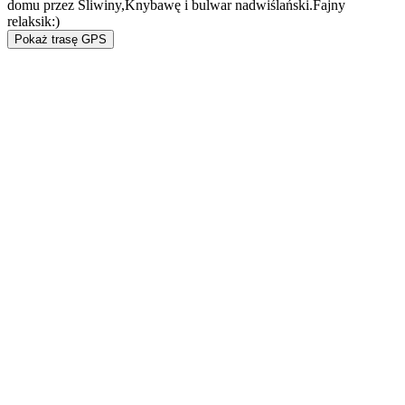
domu przez Śliwiny,Knybawę i bulwar nadwiślański.Fajny
relaksik:)
Pokaż trasę GPS