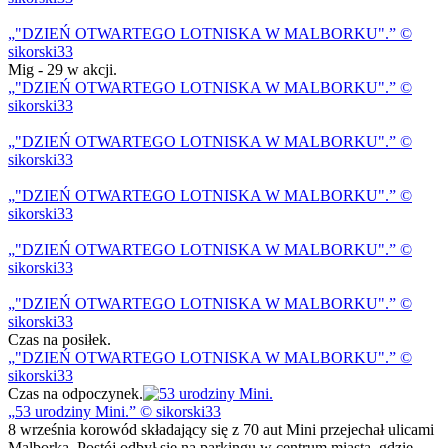
"DZIEŃ OTWARTEGO LOTNISKA W MALBORKU".
©
sikorski33
Mig - 29 w akcji.
"DZIEŃ OTWARTEGO LOTNISKA W MALBORKU".
©
sikorski33
"DZIEŃ OTWARTEGO LOTNISKA W MALBORKU".
©
sikorski33
"DZIEŃ OTWARTEGO LOTNISKA W MALBORKU".
©
sikorski33
"DZIEŃ OTWARTEGO LOTNISKA W MALBORKU".
©
sikorski33
"DZIEŃ OTWARTEGO LOTNISKA W MALBORKU".
©
sikorski33
Czas na posiłek.
"DZIEŃ OTWARTEGO LOTNISKA W MALBORKU".
©
sikorski33
Czas na odpoczynek.
53 urodziny Mini.
© sikorski33
8 września korowód składający się z 70 aut Mini przejechał ulicami
Malborka. Postój odbył się na parkingu w centrum miasta, gdzie