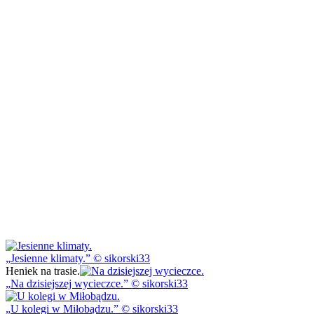
Jesienne klimaty.
© sikorski33
Heniek na trasie.
Na dzisiejszej wycieczce.
© sikorski33
U kolegi w Miłobądzu.
© sikorski33