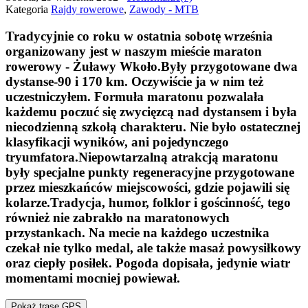
Kategoria
Rajdy rowerowe
,
Zawody - MTB
Tradycyjnie co roku w ostatnia sobotę września
organizowany jest w naszym mieście maraton
rowerowy - Żuławy Wkoło.Były przygotowane dwa
dystanse-90 i 170 km. Oczywiście ja w nim też
uczestniczyłem. Formuła maratonu pozwalała
każdemu poczuć się zwycięzcą nad dystansem i była
niecodzienną szkołą charakteru. Nie było ostatecznej
klasyfikacji wyników, ani pojedynczego
tryumfatora.Niepowtarzalną atrakcją maratonu
były specjalne punkty regeneracyjne przygotowane
przez mieszkańców miejscowości, gdzie pojawili się
kolarze.Tradycja, humor, folklor i gościnność, tego
również nie zabrakło na maratonowych
przystankach. Na mecie na każdego uczestnika
czekał nie tylko medal, ale także masaż powysiłkowy
oraz ciepły posiłek. Pogoda dopisała, jedynie wiatr
momentami mocniej powiewał.
Pokaż trasę GPS