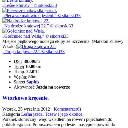
Leśne klimaty.
© sikorski33
Pierwsze malowidła jesieni.
© sikorski33
Na drodze krajowej 22.
© sikorski33
Gościniec nad Wisłą.
© sikorski33
Miejsce piątkowego noclegu ekipy ze Szczecina. (Maraton Żuławy
Wkoło.)
Droga krajowa 22.
© sikorski33
DST
39.00
km
Teren
10.00
km
Temp.
22.0
°C
W górę
80
m
Sprzęt
Saphis
Aktywność
Jazda na rowerze
Wtorkowe kręcenie.
Wtorek, 25 września 2012 ·
Komentarze(6)
Kategoria
Leśna jazda
,
Tczew i jego okolice.
Poranek słoneczny ,więc wsiadłem na rower i pojechałem do
pobliskiego lasu.Pobuszowałem po lesie - następnie powrót do