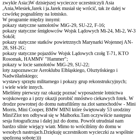
zwykle Asia:)W dzisiejszej wycieczce uczestniczyli Asia
,Ania,Wiesiek,Jarek i ja.Jarek musiał się wrócić, tak że dalej w
czwórkę pognaliśmy na lotnisko.
W programie między innymi:
pokazy statyczne samolotów MiG-29, SU-22, F-16;
pokazy statyczne śmigłowców Wojsk Lądowych Mi-24, Mi-2, W-3
Sokół;
pokazy statyczne statków powietrznych Marynarki Wojennej AN-
28, SH-2G;
pokazy statyczne pojazdów Wojsk Lądowych czołg T-71, KTO
Rosomak, HAMMV "Hammer";
pokazy w locie samolotów MiG-29, SU-22;
loty zapoznawcze Aeroklubu Elbląskiego, Olsztyńskiego i
Nadwiślańskiego;
wystawy sprzętu militarnego i pokazy grup rekonstrukcyjnych;
i wiele wiele innych.
Mieliśmy pierwszy raz okazję poznać wyposażenie lotnictwa
wojskowego a i przy okazji porobić mnóstwo ciekawych fotek. W
drodze powrotnej do domu natrafiliśmy na zlot samochodów - Mini
Morris, Mini Cooper, BMW MINI które świętowały 53 urodziny
Mini!Zlot ten odbywał się w Malborku.Tam oczywiście następna
sesja fotograficzna i dalej już do domu. Powrót utrudniał nam
bardzo silnie wiejący wiatr. Mimo to wróciliśmy do domu w
wesołych nastrojach.Dziękuję uczestnikom wycieczki za wspólnie
spędzoną sobotę:)))