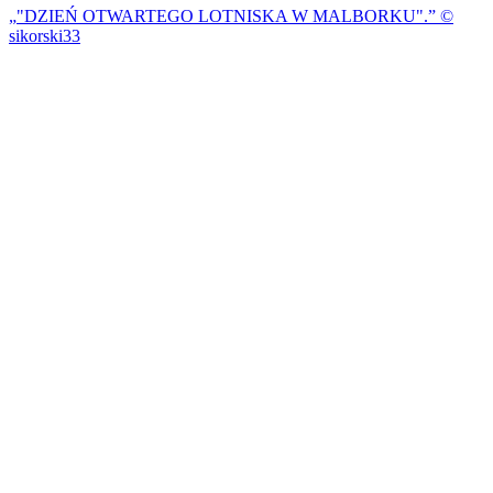
"DZIEŃ OTWARTEGO LOTNISKA W MALBORKU".
©
sikorski33