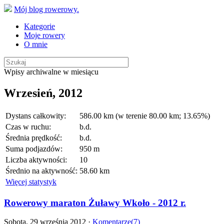
Mój blog rowerowy.
Kategorie
Moje rowery
O mnie
Wpisy archiwalne w miesiącu
Wrzesień, 2012
Dystans całkowity:
586.00 km (w terenie 80.00 km; 13.65%)
Czas w ruchu:
b.d.
Średnia prędkość:
b.d.
Suma podjazdów:
950 m
Liczba aktywności:
10
Średnio na aktywność:
58.60 km
Więcej statystyk
Rowerowy maraton Żuławy Wkoło - 2012 r.
Sobota, 29 września 2012 ·
Komentarze(7)