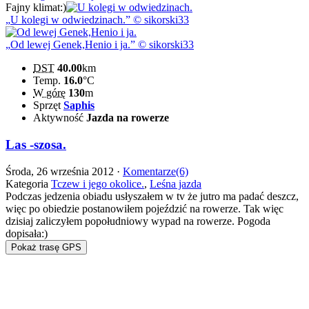
Fajny klimat:)
U kolegi w odwiedzinach.
© sikorski33
Od lewej Genek,Henio i ja.
© sikorski33
DST
40.00
km
Temp.
16.0
°C
W górę
130
m
Sprzęt
Saphis
Aktywność
Jazda na rowerze
Las -szosa.
Środa, 26 września 2012 ·
Komentarze(6)
Kategoria
Tczew i jego okolice.
,
Leśna jazda
Podczas jedzenia obiadu usłyszałem w tv że jutro ma padać deszcz,
więc po obiedzie postanowiłem pojeździć na rowerze. Tak więc
dzisiaj zaliczyłem popołudniowy wypad na rowerze. Pogoda
dopisała:)
Pokaż trasę GPS