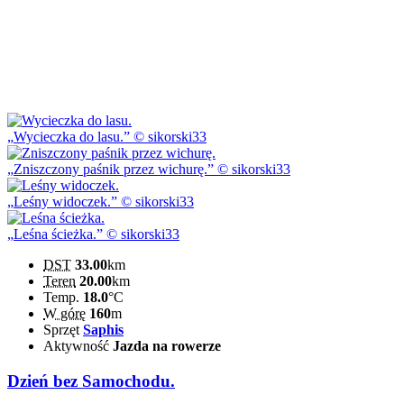
Wycieczka do lasu.
© sikorski33
Zniszczony paśnik przez wichurę.
© sikorski33
Leśny widoczek.
© sikorski33
Leśna ścieżka.
© sikorski33
DST
33.00
km
Teren
20.00
km
Temp.
18.0
°C
W górę
160
m
Sprzęt
Saphis
Aktywność
Jazda na rowerze
Dzień bez Samochodu.