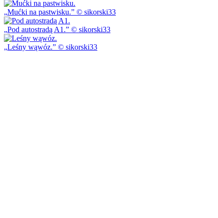
Mućki na pastwisku.
© sikorski33
Pod autostradą A1.
© sikorski33
Leśny wąwóz.
© sikorski33