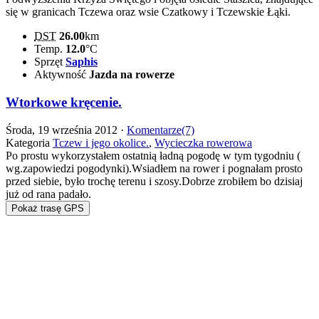
się w granicach Tczewa oraz wsie Czatkowy i Tczewskie Łąki.
DST
26.00
km
Temp.
12.0
°C
Sprzęt
Saphis
Aktywność
Jazda na rowerze
Wtorkowe kręcenie.
Środa, 19 września 2012 ·
Komentarze(7)
Kategoria
Tczew i jego okolice.
,
Wycieczka rowerowa
Po prostu wykorzystałem ostatnią ładną pogodę w tym tygodniu (
wg.zapowiedzi pogodynki).Wsiadłem na rower i pognałam prosto
przed siebie, było trochę terenu i szosy.Dobrze zrobiłem bo dzisiaj
już od rana padało.
Pokaż trasę GPS