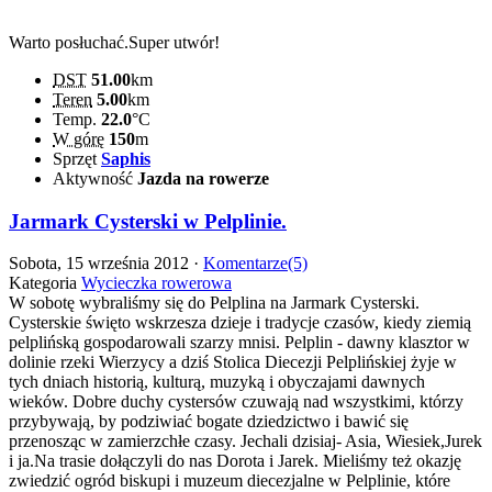
Warto posłuchać.Super utwór!
DST
51.00
km
Teren
5.00
km
Temp.
22.0
°C
W górę
150
m
Sprzęt
Saphis
Aktywność
Jazda na rowerze
Jarmark Cysterski w Pelplinie.
Sobota, 15 września 2012 ·
Komentarze(5)
Kategoria
Wycieczka rowerowa
W sobotę wybraliśmy się do Pelplina na Jarmark Cysterski.
Cysterskie święto wskrzesza dzieje i tradycje czasów, kiedy ziemią
pelplińską gospodarowali szarzy mnisi. Pelplin - dawny klasztor w
dolinie rzeki Wierzycy a dziś Stolica Diecezji Pelplińskiej żyje w
tych dniach historią, kulturą, muzyką i obyczajami dawnych
wieków. Dobre duchy cystersów czuwają nad wszystkimi, którzy
przybywają, by podziwiać bogate dziedzictwo i bawić się
przenosząc w zamierzchłe czasy. Jechali dzisiaj- Asia, Wiesiek,Jurek
i ja.Na trasie dołączyli do nas Dorota i Jarek. Mieliśmy też okazję
zwiedzić ogród biskupi i muzeum diecezjalne w Pelplinie, które