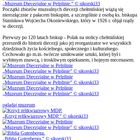
Muzeum Diecezjalne w Pelplinie.
© sikorski33
Początki zbiorów muzealnych diecezji chełmińskiej wiążą się
nierozłącznie z pałacem biskupim, a szczególnie z osobą ks. biskupa
Stanisława Wojciecha Okoniewskiego, który w 1926 r. objął rządy
w diecezji.
Pierwszy po 120 latach biskup - Polak na stolicy chełmińskiej
przeszedł do historii diecezji jako jej reorganizator we wszystkich
dziedzinach życia kościelnego, społecznego i kulturalnego.
Cechowało go m.in. twórcze umiłowanie sztuki, której był i
wybitnym znawcą, i troskliwym opiekunem, i hojnym mecenasem.
Muzeum Diecezjalne w Pelplinie
© sikorski33
Muzeum Diecezjalne w Pelplinie
© sikorski33
Muzeum Diecezjalne w Pelplinie
© sikorski33
oglądaj muzeum
Krzyż relikwiarzowy MDP.
© sikorski33
Muzeum Diecezjalne w Pelplinie
© sikorski33
Biblia Gutenberga.
© sikorski33